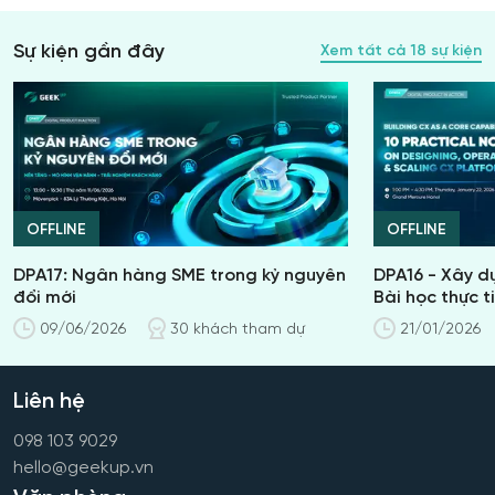
Sự kiện gần đây
Xem tất cả
18
sự kiện
OFFLINE
OFFLINE
DPA17: Ngân hàng SME trong kỷ nguyên
DPA16 - Xây dự
đổi mới
Bài học thực t
- Mở rộng nền
09/06/2026
30
khách tham dự
21/01/2026
Liên hệ
098 103 9029
hello@geekup.vn